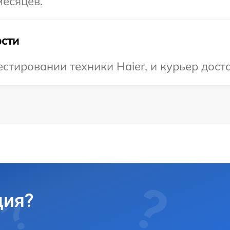
месяцев.
сти
тировании техники Haier, и курьер доста
ция?