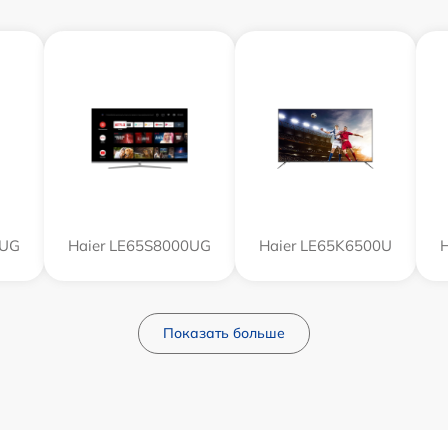
0UG
Haier LE65S8000UG
Haier LE65K6500U
Показать больше