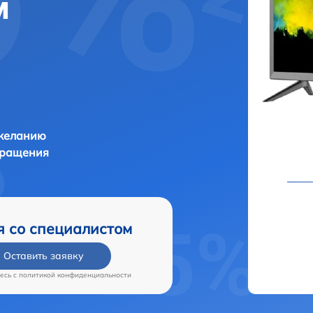
м
 желанию
бращения
я со специалистом
Оставить заявку
есь c
политикой конфиденциальности