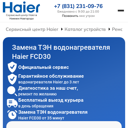
+7 (831) 231-09-76
Ежедневно с 9:00 до 21:00
Сервисный центр Haier
в
Позвонить
мне утром
Нижнем Новгороде
Сервисный центр Haier
Каталог устройств
Ремонт
Замена ТЭН водонагревателя
Haier FCD30
Официальный сервис
Гарантийное обслуживание
водонагревателя Haier до 3 лет
Диагностика за наш счет,
ремонт по желанию
Бесплатный выезд курьера
в день обращения
Замена ТЭН водонагревателя
Haier FCD30 от 35 минут