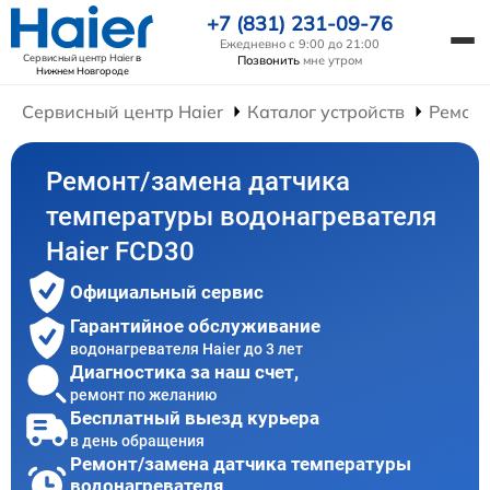
+7 (831) 231-09-76
Ежедневно с 9:00 до 21:00
Сервисный центр Haier
в
Позвонить
мне утром
Нижнем Новгороде
Сервисный центр Haier
Каталог устройств
Ремонт
Ремонт/замена датчика
температуры водонагревателя
Haier FCD30
Официальный сервис
Гарантийное обслуживание
водонагревателя Haier до 3 лет
Диагностика за наш счет,
ремонт по желанию
Бесплатный выезд курьера
в день обращения
Ремонт/замена датчика температуры
водонагревателя