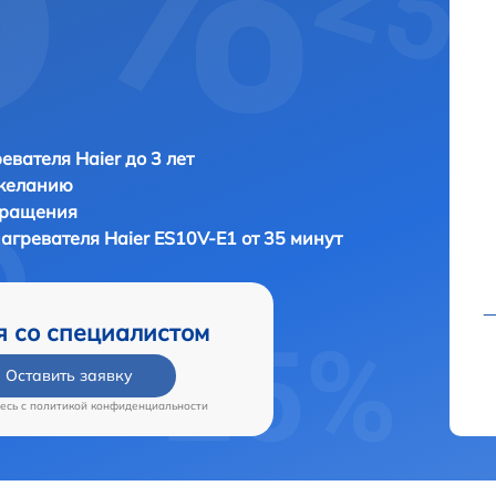
евателя Haier до 3 лет
 желанию
бращения
нагревателя
Haier ES10V-E1 от 35 минут
я со специалистом
Оставить заявку
есь c
политикой конфиденциальности