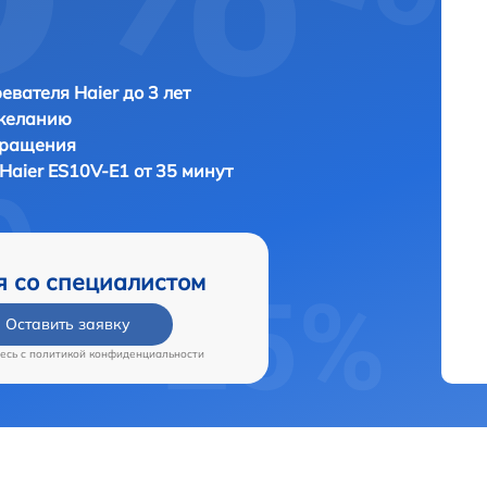
евателя Haier до 3 лет
 желанию
бращения
Haier ES10V-E1 от 35 минут
я со специалистом
Оставить заявку
есь c
политикой конфиденциальности