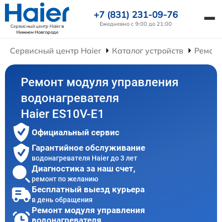
+7 (831) 231-09-76
Ежедневно с 9:00 до 21:00
Сервисный центр Haier
в
Нижнем Новгороде
Сервисный центр Haier
Каталог устройств
Ремонт
Ремонт модуля управления
водонагревателя
Haier ES10V-E1
Официальный сервис
Гарантийное обслуживание
водонагревателя Haier до 3 лет
Диагностика за наш счет,
ремонт по желанию
Бесплатный выезд курьера
в день обращения
Ремонт модуля управления
водонагревателя