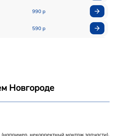
990 р
590 р
1000 р
1100 р
1250 р
ем Новгороде
500 р
550 р
450 р
 (например, некорректный монтаж запчасти).