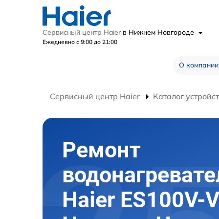
Сервисный центр Haier
в Нижнем Новгороде
Ежедневно с 9:00 до 21:00
О компании
Сервисный центр Haier
Каталог устройс
Ремонт
водонагревате
Haier ES100V-V