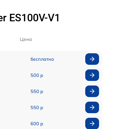
er ES100V-V1
Цена
бесплатно
500 р
550 р
550 р
600 р