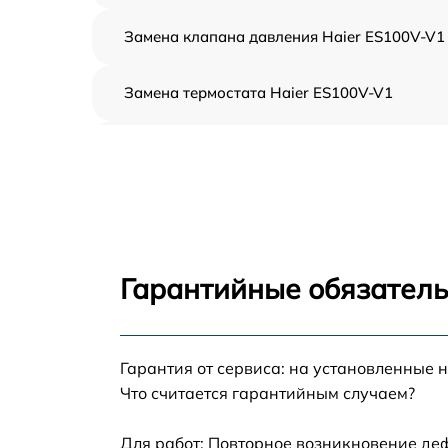
Замена клапана давления Haier ES100V-V1
Замена термостата Haier ES100V-V1
Профилактическая чистка Haier ES100V-V1
Замена платы управления Haier ES100V-V1
Ремонт платы управления (восстановление)
Haier ES100V-V1
Гарантийные обязатель
Ремонт/замена датчика температуры Haier
ES100V-V1
Гарантия от сервиса: на установленные 
Замена прокладки Haier ES100V-V1
Что считается гарантийным случаем?
Ремонт модуля управления Haier ES100V-V
Для работ: Повторное возникновение де