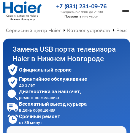
+7 (831) 231-09-76
Ежедневно с 9:00 до 21:00
Сервисный центр Haier
в
Позвонить
мне утром
Нижнем Новгороде
Сервисный центр Haier
Каталог устройств
Ремонт
Замена USB порта телевизора
Haier в Нижнем Новгороде
Официальный сервис
Гарантийное обслуживание
до 3 лет
Диагностика за наш счет,
ремонт по желанию
Бесплатный выезд курьера
в день обращения
Срочный ремонт
от 35 минут