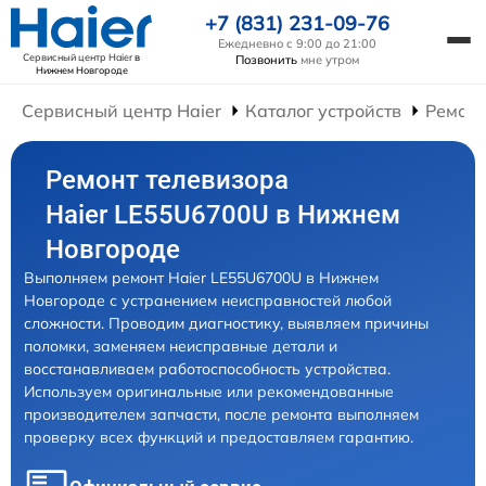
+7 (831) 231-09-76
Ежедневно с 9:00 до 21:00
Сервисный центр Haier
в
Позвонить
мне утром
Нижнем Новгороде
Сервисный центр Haier
Каталог устройств
Ремонт
Ремонт телевизора
Haier LE55U6700U в Нижнем
Новгороде
Выполняем ремонт Haier LE55U6700U в Нижнем
Новгороде с устранением неисправностей любой
сложности. Проводим диагностику, выявляем причины
поломки, заменяем неисправные детали и
восстанавливаем работоспособность устройства.
Используем оригинальные или рекомендованные
производителем запчасти, после ремонта выполняем
проверку всех функций и предоставляем гарантию.