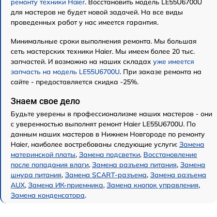
ремонту техники Haier
. Восстановить модель LE55U6700U
для мастеров не будет новой задачей. На все виды
проведенных работ у нас имеется гарантия.
Минимальные сроки выполнения ремонта. Мы большая
сеть мастерских техники Haier. Мы имеем более 20 тыс.
запчастей. И возможно на наших складах
уже имеется
запчасть на модель LE55U6700U
. При заказе ремонта на
сайте - предоставляется скидка -25%.
Знаем свое дело
Будьте уверены в профессионализме наших мастеров - они
с уверенностью выполнят ремонт Haier LE55U6700U. По
данным наших мастеров в Нижнем Новгороде по ремонту
Haier, наиболее востребованы следующие услуги:
Замена
материнской платы
,
Замена подсветки
,
Восстановление
после попадания влаги
,
Замена разъема питания
,
Замена
шнура питания
,
Замена SCART-разъема
,
Замена разъема
AUX
,
Замена ИК-приемника
,
Замена кнопок управления
,
Замена конденсатора
.