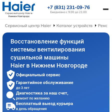
+7 (831) 231-09-76
Ежедневно с 9:00 до 21:00
Сервисный центр Haier
в
Нижнем Новгороде
Сервисный центр Haier
Каталог устройств
Ремон
Восстановление функций
системы вентилирования
сушильной машины
Haier в Нижнем Новгороде
Официальный сервис
Гарантийное обслуживание
до 3 лет
Диагностика за наш счет,
ремонт по желанию
Бесплатный выезд курьера
в день обращения