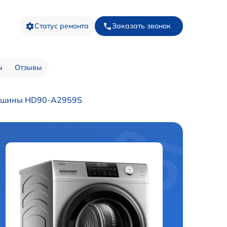
Статус ремонта
Заказать звонок
ы
Отзывы
ашины HD90-A2959S