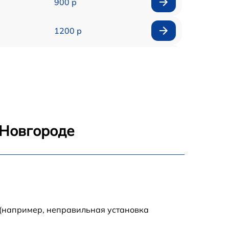
900 р
1200 р
1400 р
800 р
1600 р
 Новгороде
1100 р
1000 р
900 р
 (например, неправильная установка