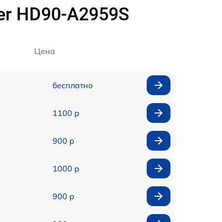
er HD90-A2959S
Цена
бесплатно
1100 р
900 р
1000 р
900 р