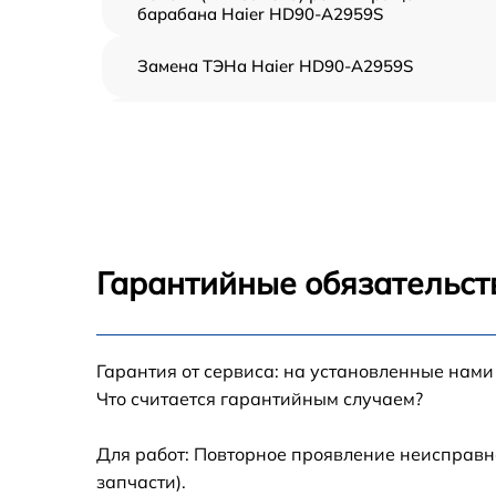
барабана Haier HD90-A2959S
Замена ТЭНа Haier HD90-A2959S
Восстановление функций системы
вентилирования Haier HD90-A2959S
Замена устройств управления Haier HD90-
A2959S
Устранение засора Haier HD90-A2959S
Гарантийные обязательст
Замена питающего кабеля Haier HD90-
A2959S
Гарантия от сервиса: на установленные нами
Замена дисплея Haier HD90-A2959S
Что считается гарантийным случаем?
Замена подсветки индикаторов Haier HD90
A2959S
Для работ: Повторное проявление неисправн
запчасти).
Замена электродвигателя Haier HD90-