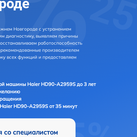
роде
ижнем Новгороде с устранением
м диагностику, выявляем причины
восстанавливаем работоспособность
и рекомендованные производителем
рку всех функций и предоставляем
й машины Haier HD90-A2959S до 3 лет
 желанию
бращения
aier HD90-A2959S от 35 минут
я со специалистом