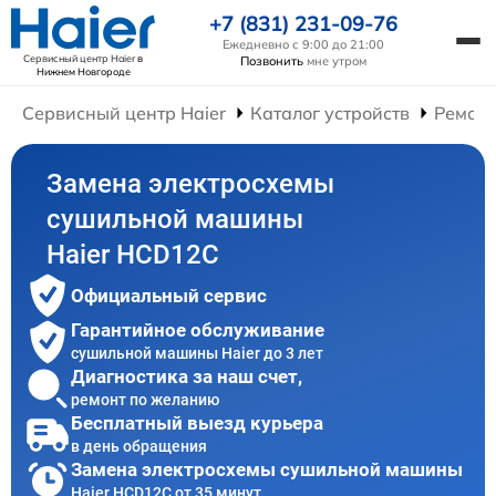
+7 (831) 231-09-76
Ежедневно с 9:00 до 21:00
Сервисный центр Haier
в
Позвонить
мне утром
Нижнем Новгороде
Сервисный центр Haier
Каталог устройств
Ремон
Замена электросхемы
сушильной машины
Haier HCD12C
Официальный сервис
Гарантийное обслуживание
сушильной машины Haier до 3 лет
Диагностика за наш счет,
ремонт по желанию
Бесплатный выезд курьера
в день обращения
Замена электросхемы сушильной машины
Haier HCD12C от 35 минут