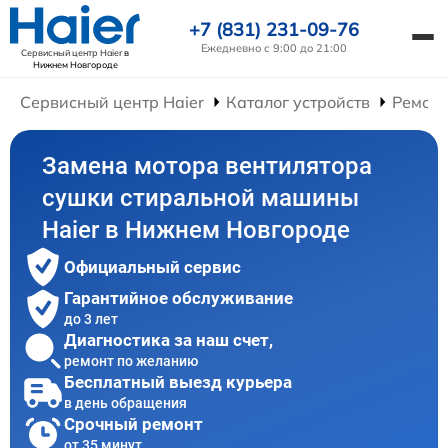
+7 (831) 231-09-76
Ежедневно с 9:00 до 21:00
Сервисный центр Haier
в
Нижнем Новгороде
Сервисный центр Haier
Каталог устройств
Ремон
Замена мотора вентилятора
сушки стиральной машины
Haier в Нижнем Новгороде
Официальный сервис
Гарантийное обслуживание
до 3 лет
Диагностика за наш счет,
ремонт по желанию
Бесплатный выезд курьера
в день обращения
Срочный ремонт
от 35 минут