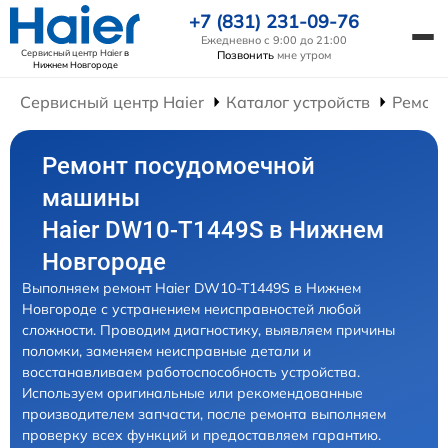
+7 (831) 231-09-76
Ежедневно с 9:00 до 21:00
Сервисный центр Haier
в
Позвонить
мне утром
Нижнем Новгороде
Сервисный центр Haier
Каталог устройств
Ремон
Ремонт посудомоечной
машины
Haier DW10-T1449S в Нижнем
Новгороде
Выполняем ремонт Haier DW10-T1449S в Нижнем
Новгороде с устранением неисправностей любой
сложности. Проводим диагностику, выявляем причины
поломки, заменяем неисправные детали и
восстанавливаем работоспособность устройства.
Используем оригинальные или рекомендованные
производителем запчасти, после ремонта выполняем
проверку всех функций и предоставляем гарантию.