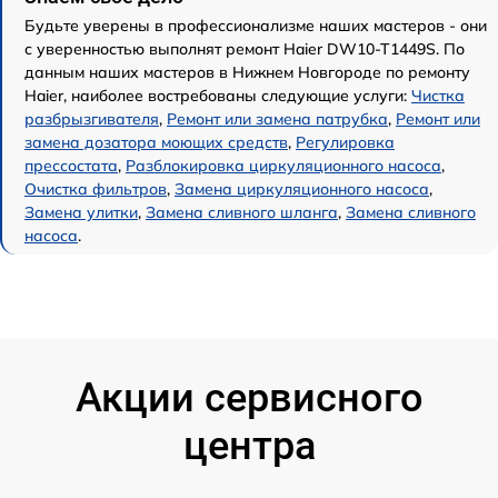
Будьте уверены в профессионализме наших мастеров - они
с уверенностью выполнят ремонт Haier DW10-T1449S. По
данным наших мастеров в Нижнем Новгороде по ремонту
Haier, наиболее востребованы следующие услуги:
Чистка
разбрызгивателя
,
Ремонт или замена патрубка
,
Ремонт или
замена дозатора моющих средств
,
Регулировка
прессостата
,
Разблокировка циркуляционного насоса
,
Очистка фильтров
,
Замена циркуляционного насоса
,
Замена улитки
,
Замена сливного шланга
,
Замена сливного
насоса
.
Акции сервисного
центра