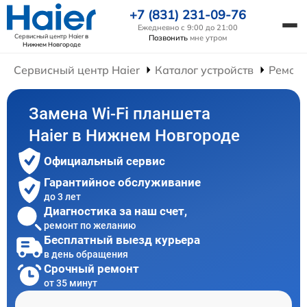
+7 (831) 231-09-76
Ежедневно с 9:00 до 21:00
Сервисный центр Haier
в
Позвонить
мне утром
Нижнем Новгороде
Сервисный центр Haier
Каталог устройств
Ремонт
Замена Wi-Fi планшета
Haier в Нижнем Новгороде
Официальный сервис
Гарантийное обслуживание
до 3 лет
Диагностика за наш счет,
ремонт по желанию
Бесплатный выезд курьера
в день обращения
Срочный ремонт
от 35 минут