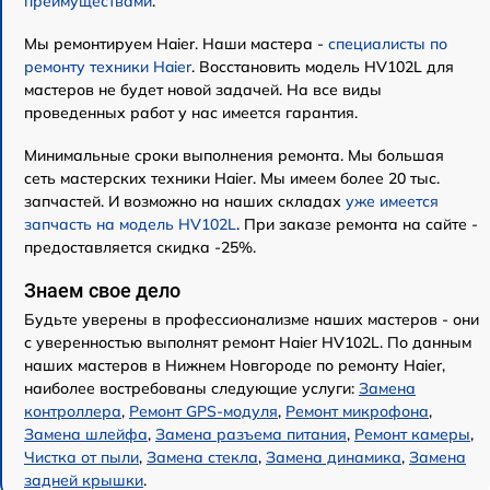
преимуществами
.
Мы ремонтируем Haier. Наши мастера -
специалисты по
ремонту техники Haier
. Восстановить модель HV102L для
мастеров не будет новой задачей. На все виды
проведенных работ у нас имеется гарантия.
Минимальные сроки выполнения ремонта. Мы большая
сеть мастерских техники Haier. Мы имеем более 20 тыс.
запчастей. И возможно на наших складах
уже имеется
запчасть на модель HV102L
. При заказе ремонта на сайте -
предоставляется скидка -25%.
Знаем свое дело
Будьте уверены в профессионализме наших мастеров - они
с уверенностью выполнят ремонт Haier HV102L. По данным
наших мастеров в Нижнем Новгороде по ремонту Haier,
наиболее востребованы следующие услуги:
Замена
контроллера
,
Ремонт GPS-модуля
,
Ремонт микрофона
,
Замена шлейфа
,
Замена разъема питания
,
Ремонт камеры
,
Чистка от пыли
,
Замена стекла
,
Замена динамика
,
Замена
задней крышки
.