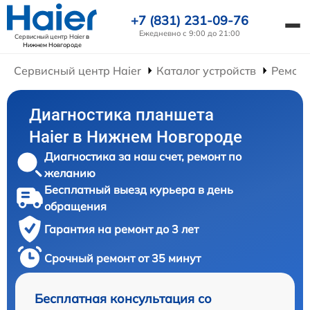
+7 (831) 231-09-76
Ежедневно с 9:00 до 21:00
Сервисный центр Haier
в
Нижнем Новгороде
Сервисный центр Haier
Каталог устройств
Ремонт
Диагностика планшета
Haier в Нижнем Новгороде
Диагностика за наш счет, ремонт по
желанию
Бесплатный выезд курьера в день
обращения
Гарантия на ремонт до 3 лет
Срочный ремонт от 35 минут
Бесплатная консультация со