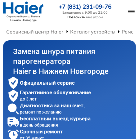
+7 (831) 231-09-76
Ежедневно с 9:00 до 21:00
Сервисный центр Haier
в
Позвонить
мне утром
Нижнем Новгороде
Сервисный центр Haier
Каталог устройств
Ремонт
Замена шнура питания
парогенератора
Haier в Нижнем Новгороде
Официальный сервис
Гарантийное обслуживание
до 3 лет
Диагностика за наш счет,
ремонт по желанию
Бесплатный выезд курьера
в день обращения
Срочный ремонт
от 35 минут