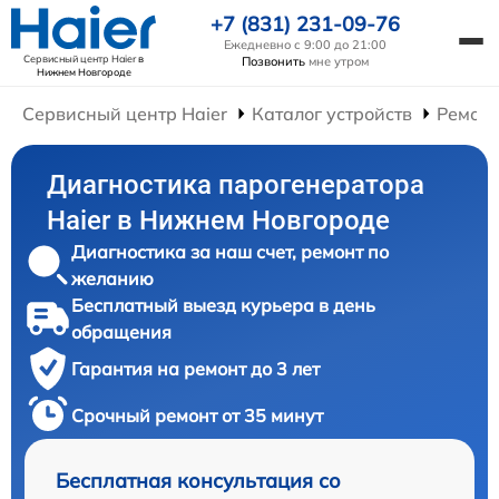
+7 (831) 231-09-76
Ежедневно с 9:00 до 21:00
Сервисный центр Haier
в
Позвонить
мне утром
Нижнем Новгороде
Сервисный центр Haier
Каталог устройств
Ремонт
Диагностика парогенератора
Haier в Нижнем Новгороде
Диагностика за наш счет, ремонт по
желанию
Бесплатный выезд курьера в день
обращения
Гарантия на ремонт до 3 лет
Срочный ремонт от 35 минут
Бесплатная консультация со