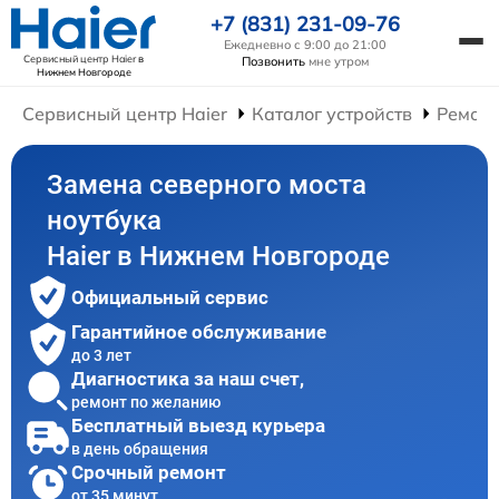
+7 (831) 231-09-76
Ежедневно с 9:00 до 21:00
Сервисный центр Haier
в
Позвонить
мне утром
Нижнем Новгороде
Сервисный центр Haier
Каталог устройств
Ремонт
Замена северного моста
ноутбука
Haier в Нижнем Новгороде
Официальный сервис
Гарантийное обслуживание
до 3 лет
Диагностика за наш счет,
ремонт по желанию
Бесплатный выезд курьера
в день обращения
Срочный ремонт
от 35 минут