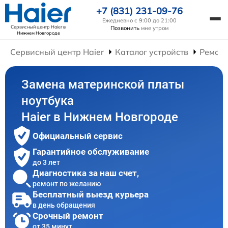
+7 (831) 231-09-76
Ежедневно с 9:00 до 21:00
Сервисный центр Haier
в
Позвонить
мне утром
Нижнем Новгороде
Сервисный центр Haier
Каталог устройств
Ремонт
Замена материнской платы
ноутбука
Haier в Нижнем Новгороде
Официальный сервис
Гарантийное обслуживание
до 3 лет
Диагностика за наш счет,
ремонт по желанию
Бесплатный выезд курьера
в день обращения
Срочный ремонт
от 35 минут