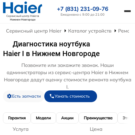
+7 (831) 231-09-76
Ежедневно с 9:00 до 21:00
Сервисный центр Haier
в
Нижнем Новгороде
Сервисный центр Haier
Каталог устройств
Ремонт
Диагностика ноутбука
Haier I в Нижнем Новгороде
Позвоните или закажите звонок. Наши
администраторы из сервис-центра Haier в Нижнем
Новгороде дадут оценку стоимости ремонта ноутбука
I.
Есть запчасти
Узнать стоимость
Гарантия
Модели
Акции
Преимущества
Этапы
Услуга
Цена