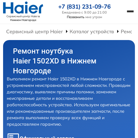
+7 (831) 231-09-76
Ежедневно с 9:00 до 21:00
Сервисный центр Haier
в
Позвонить
мне утром
Нижнем Новгороде
Сервисный центр Haier
Каталог устройств
Ремонт
Ремонт ноутбука
Haier 1502XD в Нижнем
Новгороде
Выполняем ремонт Haier 1502XD в Нижнем Новгороде с
устранением неисправностей любой сложности. Проводим
диагностику, выявляем причины поломки, заменяем
неисправные детали и восстанавливаем
работоспособность устройства. Используем оригинальные
или рекомендованные производителем запчасти, после
ремонта выполняем проверку всех функций и
предоставляем гарантию.