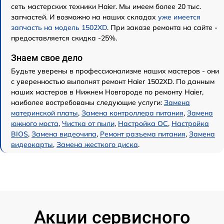
сеть мастерских техники Haier. Мы имеем более 20 тыс.
запчастей. И возможно на наших складах
уже имеется
запчасть на модель 1502XD
. При заказе ремонта на сайте -
предоставляется скидка -25%.
Знаем свое дело
Будьте уверены в профессионализме наших мастеров - они
с уверенностью выполнят ремонт Haier 1502XD. По данным
наших мастеров в Нижнем Новгороде по ремонту Haier,
наиболее востребованы следующие услуги:
Замена
материнской платы
,
Замена контроллера питания
,
Замена
южного моста
,
Чистка от пыли
,
Настройка ОС
,
Настройка
BIOS
,
Замена видеочипа
,
Ремонт разъема питания
,
Замена
видеокарты
,
Замена жесткого диска
.
Акции сервисного