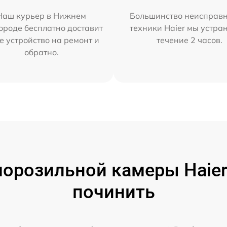
Наш курьер в Нижнем
Большинство неисправн
ороде бесплатно доставит
техники Haier мы устра
е устройство на ремонт и
течение 2 часов.
обратно.
орозильной камеры Haier 
починить