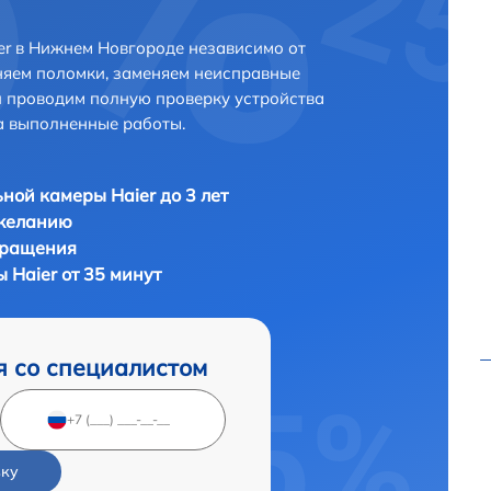
r в Нижнем Новгороде независимо от
няем поломки, заменяем неисправные
и проводим полную проверку устройства
а выполненные работы.
ной камеры Haier до 3 лет
 желанию
бращения
 Haier от 35 минут
я со специалистом
вку