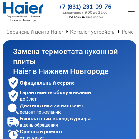
+7 (831) 231-09-76
Ежедневно с 9:00 до 21:00
Сервисный центр Haier
в
Позвонить
мне утром
Нижнем Новгороде
Сервисный центр Haier
Каталог устройств
Ремонт
Замена термостата кухонной
плиты
Haier в Нижнем Новгороде
Официальный сервис
Гарантийное обслуживание
до 3 лет
Диагностика за наш счет,
ремонт по желанию
Бесплатный выезд курьера
в день обращения
Срочный ремонт
от 35 минут