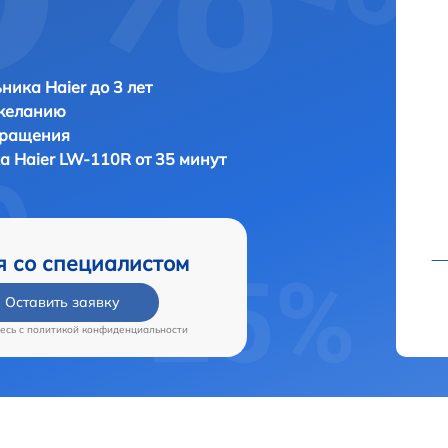
ника Haier до 3 лет
 желанию
бращения
ка
Haier LW-110R от 35 минут
я со специалистом
Оставить заявку
есь c
политикой конфиденциальности