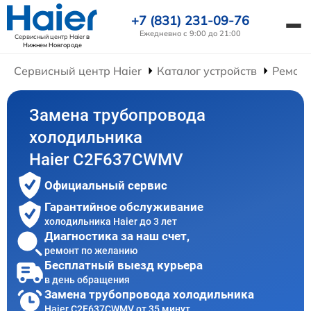
+7 (831) 231-09-76
Ежедневно с 9:00 до 21:00
Сервисный центр Haier
в
Нижнем Новгороде
Сервисный центр Haier
Каталог устройств
Ремонт
Замена трубопровода
холодильника
Haier C2F637CWMV
Официальный сервис
Гарантийное обслуживание
холодильника Haier до 3 лет
Диагностика за наш счет,
ремонт по желанию
Бесплатный выезд курьера
в день обращения
Замена трубопровода холодильника
Haier C2F637CWMV от 35 минут