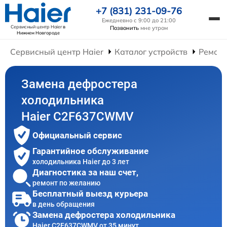
+7 (831) 231-09-76
Ежедневно с 9:00 до 21:00
Сервисный центр Haier
в
Позвонить
мне утром
Нижнем Новгороде
Сервисный центр Haier
Каталог устройств
Ремонт
Замена дефростера
холодильника
Haier C2F637CWMV
Официальный сервис
Гарантийное обслуживание
холодильника Haier до 3 лет
Диагностика за наш счет,
ремонт по желанию
Бесплатный выезд курьера
в день обращения
Замена дефростера холодильника
Haier C2F637CWMV от 35 минут