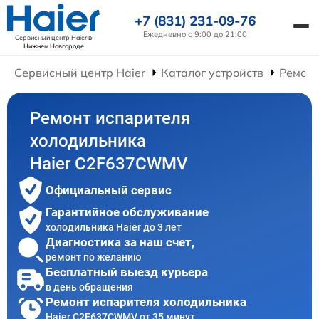
+7 (831) 231-09-76
Ежедневно с 9:00 до 21:00
Сервисный центр Haier
в
Нижнем Новгороде
Сервисный центр Haier
Каталог устройств
Ремонт
Ремонт испарителя
холодильника
Haier C2F637CWMV
Официальный сервис
Гарантийное обслуживание
холодильника Haier до 3 лет
Диагностика за наш счет,
ремонт по желанию
Бесплатный выезд курьера
в день обращения
Ремонт испарителя холодильника
Haier C2F637CWMV от 35 минут