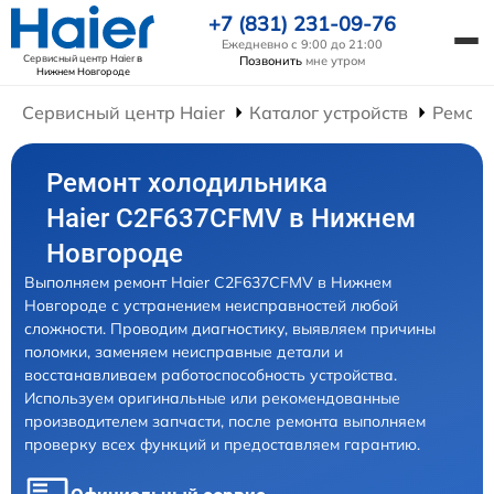
+7 (831) 231-09-76
Ежедневно с 9:00 до 21:00
Сервисный центр Haier
в
Позвонить
мне утром
Нижнем Новгороде
Сервисный центр Haier
Каталог устройств
Ремонт
Ремонт холодильника
Haier C2F637CFMV в Нижнем
Новгороде
Выполняем ремонт Haier C2F637CFMV в Нижнем
Новгороде с устранением неисправностей любой
сложности. Проводим диагностику, выявляем причины
поломки, заменяем неисправные детали и
восстанавливаем работоспособность устройства.
Используем оригинальные или рекомендованные
производителем запчасти, после ремонта выполняем
проверку всех функций и предоставляем гарантию.