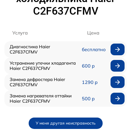
C2F637CFMV
Услуга
Цена
Диагностика Haier
бесплатно
C2F637CFMV
Устранение утечки хладагента
600 р
Haier C2F637CFMV
Замена дефростера Haier
1290 р
C2F637CFMV
Замена нагревателя оттайки
500 р
Haier C2F637CFMV
У меня другая неисправность