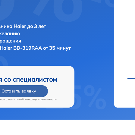
ника Haier до 3 лет
 желанию
бращения
Haier BD-319RAA от 35 минут
я со специалистом
Оставить заявку
есь c
политикой конфиденциальности