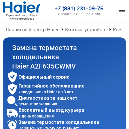
+7 (831) 231-09-76
Ежедневно с 9:00 до 21:00
Сервисный центр Haier
в
Нижнем Новгороде
Сервисный центр Haier
Каталог устройств
Ремонт
Замена термостата
холодильника
Haier A2F635CWMV
Официальный сервис
Гарантийное обслуживание
холодильника Haier до 3 лет
Диагностика за наш счет,
ремонт по желанию
Бесплатный выезд курьера
в день обращения
Замена термостата холодильника
Haier A2F635CWMV от 35 минут