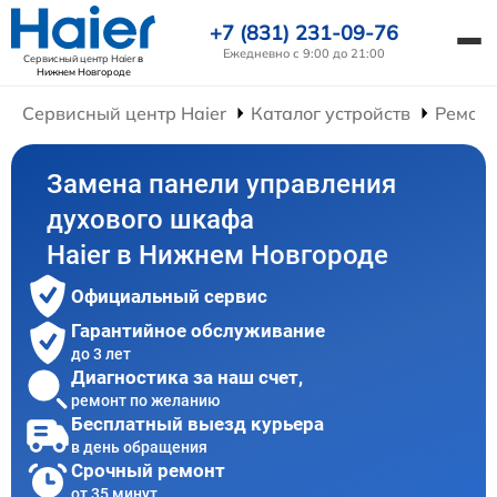
+7 (831) 231-09-76
Ежедневно с 9:00 до 21:00
Сервисный центр Haier
в
Нижнем Новгороде
Сервисный центр Haier
Каталог устройств
Ремон
Замена панели управления
духового шкафа
Haier в Нижнем Новгороде
Официальный сервис
Гарантийное обслуживание
до 3 лет
Диагностика за наш счет,
ремонт по желанию
Бесплатный выезд курьера
в день обращения
Срочный ремонт
от 35 минут